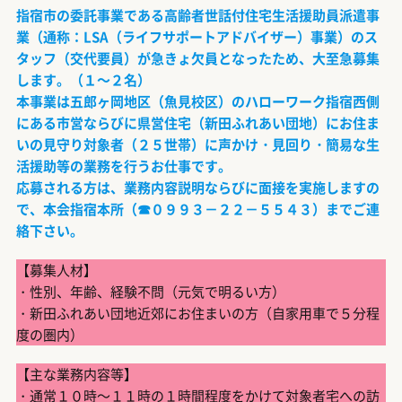
指宿市の委託事業である高齢者世話付住宅生活援助員派遣事
業（通称：LSA（ライフサポートアドバイザー）事業）のス
タッフ（交代要員）が急きょ欠員となったため、大至急募集
します。（１～２名）
本事業は五郎ヶ岡地区（魚見校区）のハローワーク指宿西側
にある市営ならびに県営住宅（新田ふれあい団地）にお住ま
いの見守り対象者（２５世帯）に声かけ・見回り・簡易な生
活援助等の業務を行うお仕事です。
応募される方は、業務内容説明ならびに面接を実施しますの
で、本会指宿本所（☎０９９３－２２－５５４３）までご連
絡下さい。
【募集人材】
・性別、年齢、経験不問（元気で明るい方）
・新田ふれあい団地近郊にお住まいの方（自家用車で５分程
度の圏内）
【主な業務内容等】
・通常１０時～１１時の１時間程度をかけて対象者宅への訪